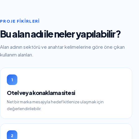
PROJE FIKIRLERI
Bu alan adı ile neler yapılabilir?
Alan adının sektörü ve anahtar kelimelerine göre öne çıkan
kullanım alanları.
1
Otel veya konaklama sitesi
Net bir marka mesajıyla hedef kitlenize ulaşmak için
değerlendirilebilir.
2