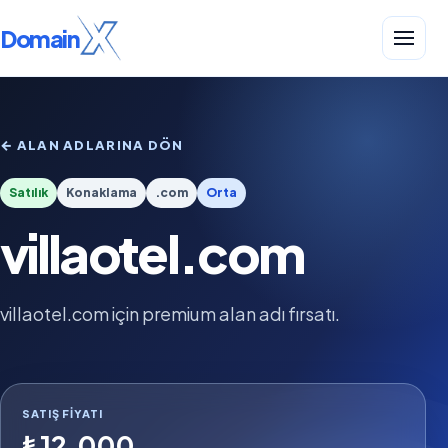
Domain
← ALAN ADLARINA DÖN
Satılık
Konaklama
.com
Orta
villaotel.com
villaotel.com için premium alan adı fırsatı.
SATIŞ FIYATI
₺12.000