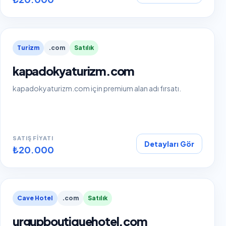
Turizm
.com
Satılık
kapadokyaturizm.com
kapadokyaturizm.com için premium alan adı fırsatı.
SATIŞ FIYATI
Detayları Gör
₺20.000
Cave Hotel
.com
Satılık
urgupboutiquehotel.com