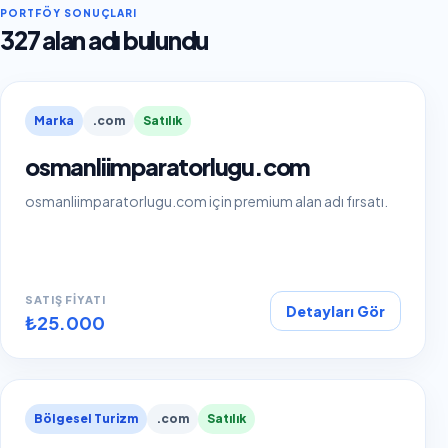
PORTFÖY SONUÇLARI
327 alan adı bulundu
Marka
.com
Satılık
osmanliimparatorlugu.com
osmanliimparatorlugu.com için premium alan adı fırsatı.
SATIŞ FIYATI
Detayları Gör
₺25.000
Bölgesel Turizm
.com
Satılık