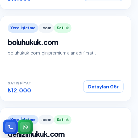
Yerel İşletme
.com
Satılık
boluhukuk.com
boluhukuk.com için premium alan adı fırsatı.
SATIŞ FIYATI
Detayları Gör
₺12.000
Yerel İşletme
.com
Satılık
denizlihukuk.com