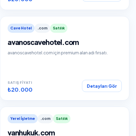
Cave Hotel
.com
Satılık
avanoscavehotel.com
avanoscavehotel.com için premium alan adı fırsatı.
SATIŞ FIYATI
Detayları Gör
₺20.000
Yerel İşletme
.com
Satılık
vanhukuk.com