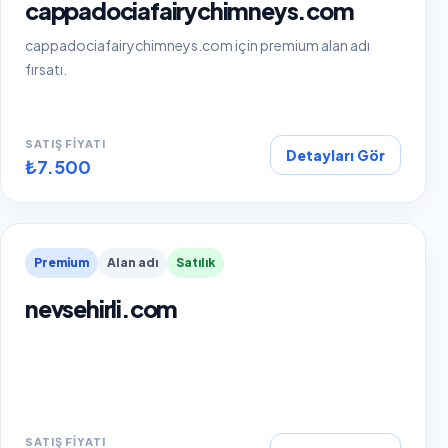
cappadociafairychimneys.com
cappadociafairychimneys.com için premium alan adı
fırsatı.
SATIŞ FIYATI
Detayları Gör
₺7.500
Premium
Alan adı
Satılık
nevsehirli.com
SATIŞ FIYATI