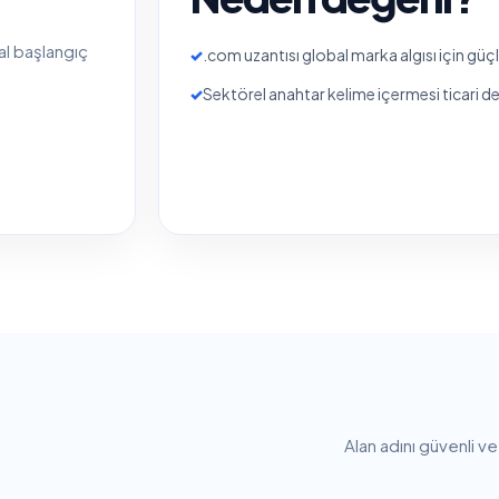
tal başlangıç
✓
.com uzantısı global marka algısı için güç
✓
Sektörel anahtar kelime içermesi ticari değe
Alan adını güvenli v