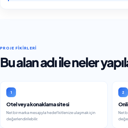
PROJE FIKIRLERI
Bu alan adı ile neler yapıl
1
2
Otel veya konaklama sitesi
Onli
Net bir marka mesajıyla hedef kitlenize ulaşmak için
Net b
değerlendirilebilir.
değerl