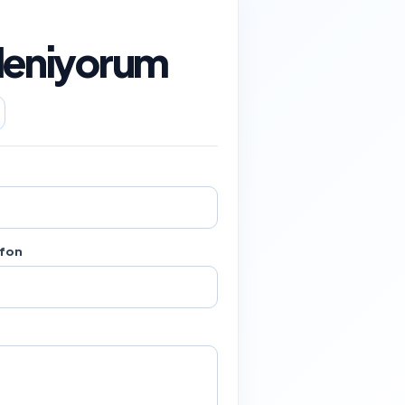
gileniyorum
efon