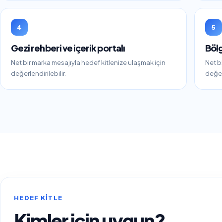
4
5
Gezi rehberi ve içerik portalı
Böl
Net bir marka mesajıyla hedef kitlenize ulaşmak için
Net b
değerlendirilebilir.
değerl
HEDEF KITLE
Kimler için uygun?