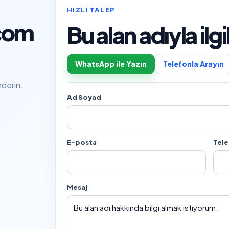
HIZLI TALEP
.com
Bu alan adıyla il
WhatsApp ile Yazın
Telefonla Arayın
nderin.
Ad Soyad
E-posta
Tel
Mesaj