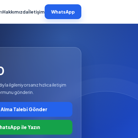
rı
Hakkımızda
İletişim
WhatsApp
0
la ilgileniyorsanız hızlıca iletişim
formunu gönderin.
 Alma Talebi Gönder
atsApp ile Yazın