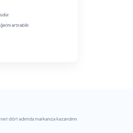
lüdür.
rini artırabilir.
e net dört adımda markanıza kazandırın.