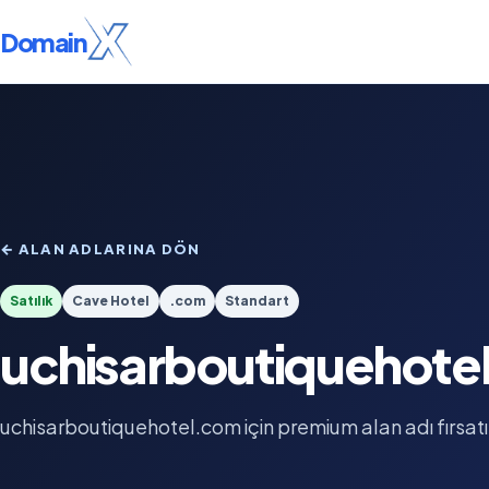
Domain
← ALAN ADLARINA DÖN
Satılık
Cave Hotel
.com
Standart
uchisarboutiquehote
uchisarboutiquehotel.com için premium alan adı fırsatı