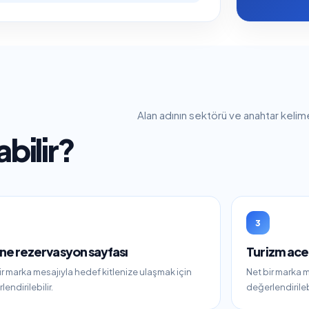
Alan adının sektörü ve anahtar kelime
abilir?
3
ne rezervasyon sayfası
Turizm ace
ir marka mesajıyla hedef kitlenize ulaşmak için
Net bir marka m
endirilebilir.
değerlendirilebi