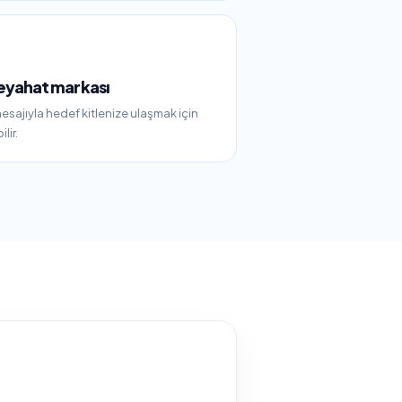
eyahat markası
esajıyla hedef kitlenize ulaşmak için
lir.