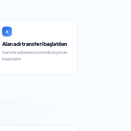
4
Alan adı transferi başlatılsın
Transfer adımlarını kontrollü biçimde
başlatalım.