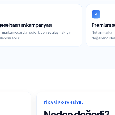
6
gesel tanıtım kampanyası
Premium s
ir marka mesajıyla hedef kitlenize ulaşmak için
Net bir marka m
endirilebilir.
değerlendirilebi
TICARI POTANSIYEL
Neden değerli?