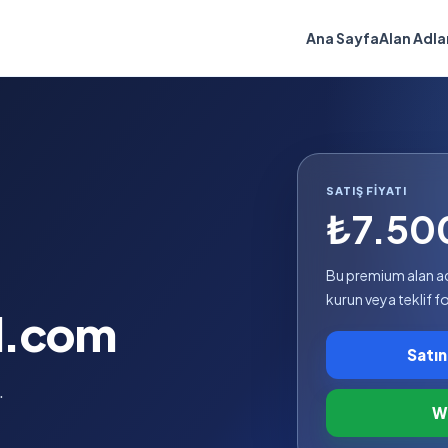
Ana Sayfa
Alan Adla
SATIŞ FIYATI
₺7.50
Bu premium alan adıy
kurun veya teklif 
l.com
Satın
.
Wh