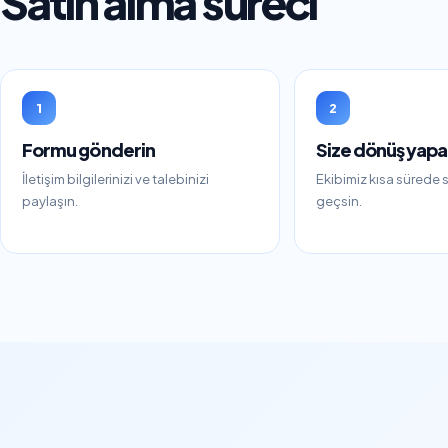
Satın alma süreci
1
2
Formu gönderin
Size dönüş yapa
İletişim bilgilerinizi ve talebinizi
Ekibimiz kısa sürede si
paylaşın.
geçsin.