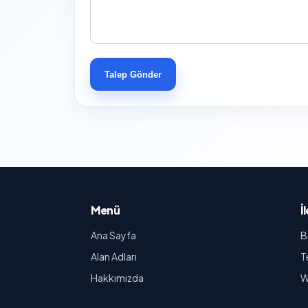
Talep Gönder
Menü
İ
Ana Sayfa
B
Alan Adları
T
Hakkımızda
W