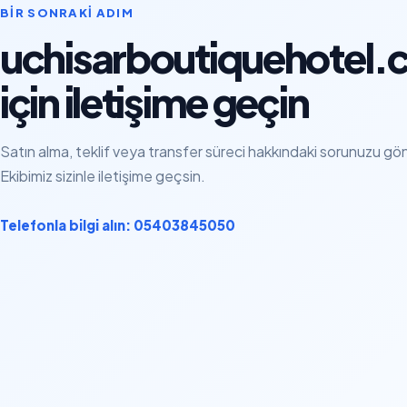
BIR SONRAKI ADIM
uchisarboutiquehotel
için iletişime geçin
Satın alma, teklif veya transfer süreci hakkındaki sorunuzu gö
Ekibimiz sizinle iletişime geçsin.
Telefonla bilgi alın: 05403845050