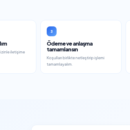
3
lım
Ödeme ve anlaşma
tamamlansın
zinle iletişime
Koşulları birlikte netleştirip işlemi
tamamlayalım.