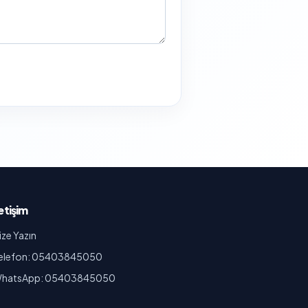
letişim
ize Yazın
elefon: 05403845050
hatsApp: 05403845050