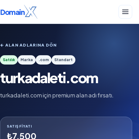
Domain
← ALAN ADLARINA DÖN
Satılık
Marka
.com
Standart
turkadaleti.com
turkadaleti.com için premium alan adı fırsatı.
SATIŞ FIYATI
₺7.500