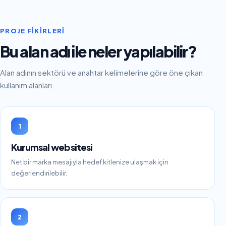
PROJE FIKIRLERI
Bu alan adı ile neler yapılabilir?
Alan adının sektörü ve anahtar kelimelerine göre öne çıkan
kullanım alanları.
1
Kurumsal web sitesi
Net bir marka mesajıyla hedef kitlenize ulaşmak için
değerlendirilebilir.
2