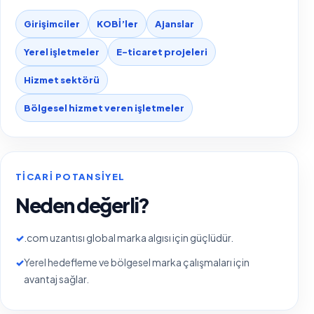
Girişimciler
KOBİ’ler
Ajanslar
Yerel işletmeler
E-ticaret projeleri
Hizmet sektörü
Bölgesel hizmet veren işletmeler
TICARI POTANSIYEL
Neden değerli?
✓
.com uzantısı global marka algısı için güçlüdür.
✓
Yerel hedefleme ve bölgesel marka çalışmaları için
avantaj sağlar.