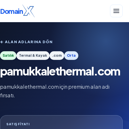
Domain
← ALAN ADLARINA DÖN
Satılık
Termal & Kayak
.com
Orta
pamukkalethermal.com
pamukkalethermal.com için premium alan adı
fırsatı.
SATIŞ FIYATI