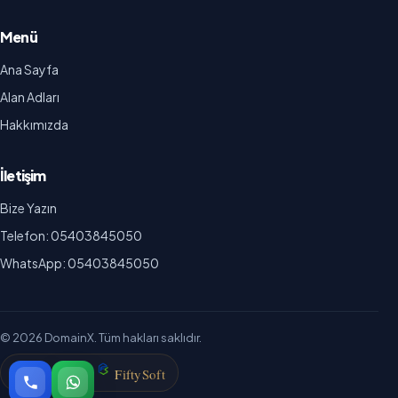
Menü
Ana Sayfa
Alan Adları
Hakkımızda
İletişim
Bize Yazın
Telefon: 05403845050
WhatsApp: 05403845050
© 2026 DomainX. Tüm hakları saklıdır.
F
i
f
t
y
S
o
f
t
GELIŞTIREN