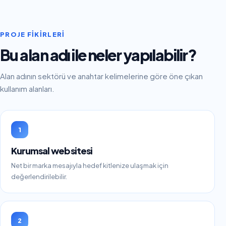
PROJE FIKIRLERI
Bu alan adı ile neler yapılabilir?
Alan adının sektörü ve anahtar kelimelerine göre öne çıkan
kullanım alanları.
1
Kurumsal web sitesi
Net bir marka mesajıyla hedef kitlenize ulaşmak için
değerlendirilebilir.
2