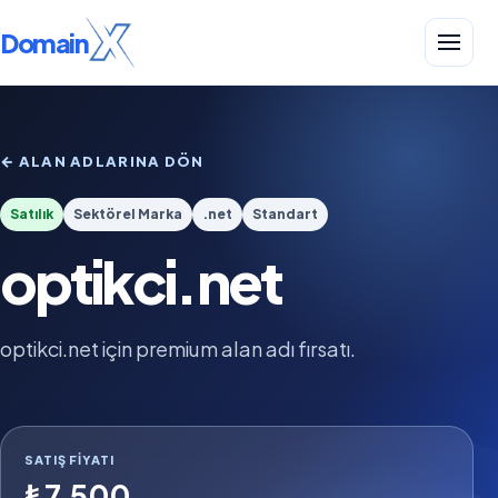
Domain
← ALAN ADLARINA DÖN
Satılık
Sektörel Marka
.net
Standart
optikci.net
optikci.net için premium alan adı fırsatı.
SATIŞ FIYATI
₺7.500