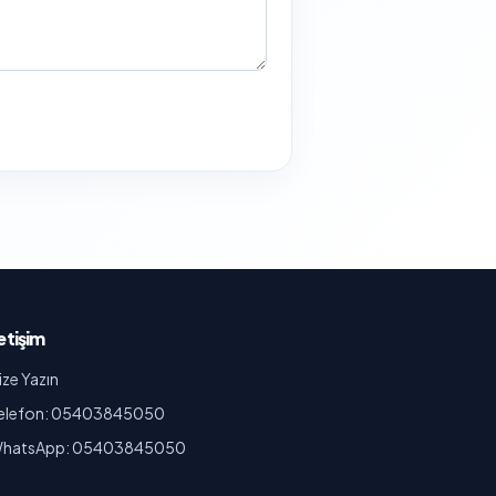
letişim
ize Yazın
elefon: 05403845050
hatsApp: 05403845050