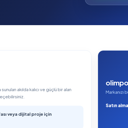
olimp
nulan akılda kalıcı ve güçlü bir alan
Markanızı b
eçebilirsiniz.
Satın alma 
sı veya dijital proje için