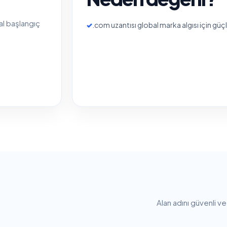
tal başlangıç
✓
.com uzantısı global marka algısı için güç
Alan adını güvenli v