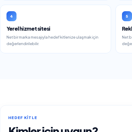
4
5
Yerel hizmet sitesi
Rek
Net bir marka mesajıyla hedef kitlenize ulaşmak için
Net b
değerlendirilebilir.
değerl
HEDEF KITLE
Kimler için uygun?