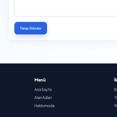
Talep Gönder
Menü
İ
Ana Sayfa
B
Alan Adları
T
Hakkımızda
W