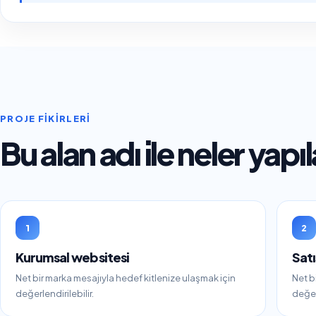
PROJE FIKIRLERI
Bu alan adı ile neler yapıl
1
2
Kurumsal web sitesi
Satı
Net bir marka mesajıyla hedef kitlenize ulaşmak için
Net b
değerlendirilebilir.
değerl