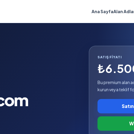
Ana Sayfa
Alan Adla
SATIŞ FIYATI
₺6.50
Bu premium alan adıy
kurun veya teklif 
.com
Satın
Wh