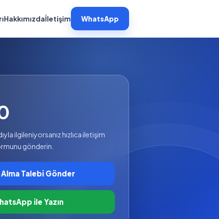
rı
Hakkımızda
İletişim
WhatsApp
0
la ilgileniyorsanız hızlıca iletişim
formunu gönderin.
 Alma Talebi Gönder
atsApp ile Yazın