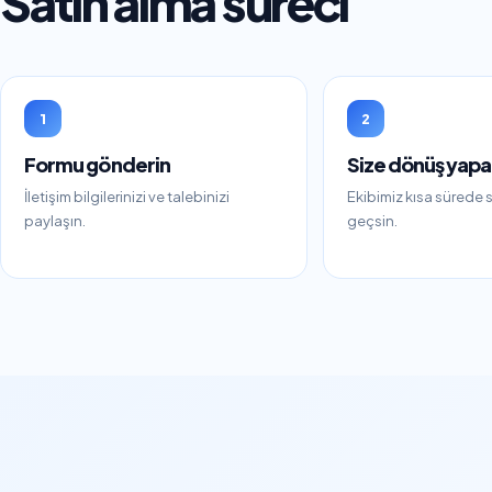
Satın alma süreci
1
2
Formu gönderin
Size dönüş yapa
İletişim bilgilerinizi ve talebinizi
Ekibimiz kısa sürede si
paylaşın.
geçsin.