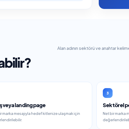
Alan adının sektörü ve anahtar kelime
abilir?
3
ş veya landing page
Sektörel p
ir marka mesajıyla hedef kitlenize ulaşmak için
Net bir marka m
endirilebilir.
değerlendirilebi