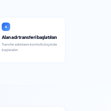
4
Alan adı transferi başlatılsın
Transfer adımlarını kontrollü biçimde
başlatalım.