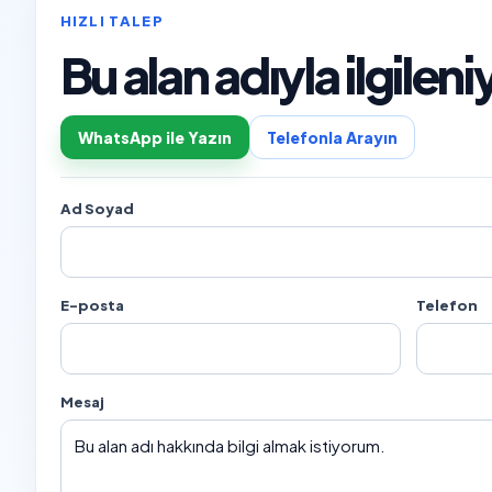
HIZLI TALEP
Bu alan adıyla ilgile
WhatsApp ile Yazın
Telefonla Arayın
Ad Soyad
E-posta
Telefon
Mesaj