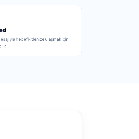
esi
esajıyla hedef kitlenize ulaşmak için
lir.