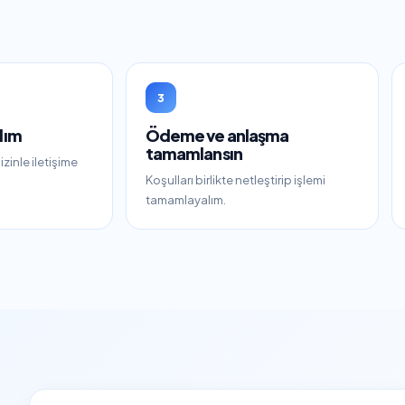
3
lım
Ödeme ve anlaşma
tamamlansın
zinle iletişime
Koşulları birlikte netleştirip işlemi
tamamlayalım.