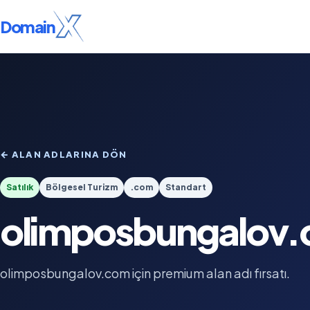
Domain
← ALAN ADLARINA DÖN
Satılık
Bölgesel Turizm
.com
Standart
olimposbungalov
olimposbungalov.com için premium alan adı fırsatı.