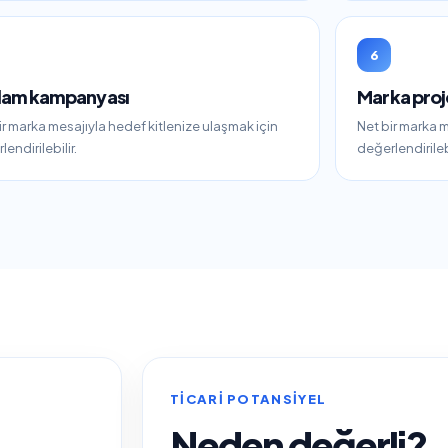
6
lam kampanyası
Marka proj
ir marka mesajıyla hedef kitlenize ulaşmak için
Net bir marka m
endirilebilir.
değerlendirilebi
TICARI POTANSIYEL
Neden değerli?