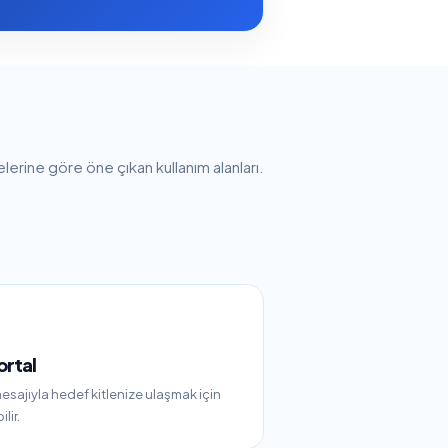
lerine göre öne çıkan kullanım alanları.
ortal
esajıyla hedef kitlenize ulaşmak için
lir.