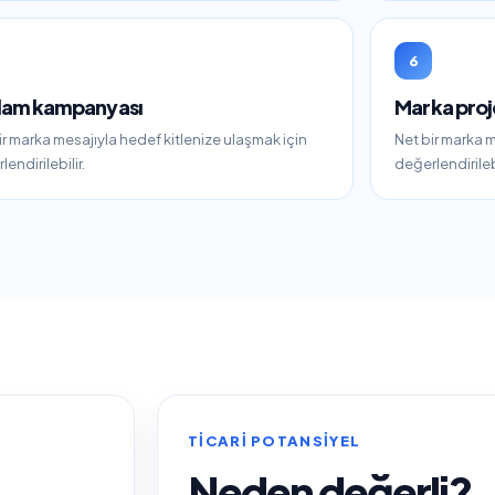
6
lam kampanyası
Marka proj
ir marka mesajıyla hedef kitlenize ulaşmak için
Net bir marka m
endirilebilir.
değerlendirilebi
TICARI POTANSIYEL
Neden değerli?