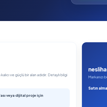
neslih
lıcı ve güçlü bir alan adıdır. Detaylı bilgi
Markanızı b
Satın alma 
sı veya dijital proje için