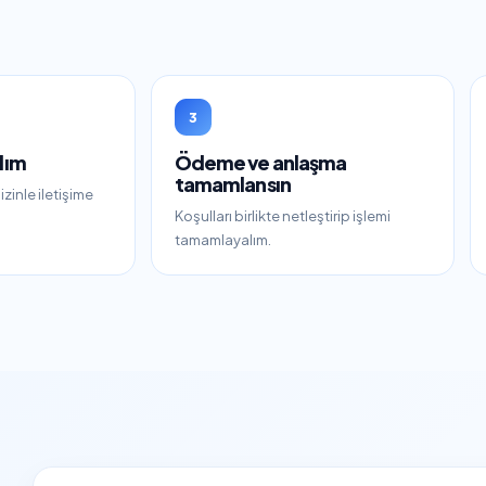
3
lım
Ödeme ve anlaşma
tamamlansın
zinle iletişime
Koşulları birlikte netleştirip işlemi
tamamlayalım.