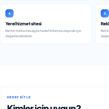
4
5
Yerel hizmet sitesi
Rek
Net bir marka mesajıyla hedef kitlenize ulaşmak için
Net b
değerlendirilebilir.
değerl
HEDEF KITLE
Kimler için uygun?