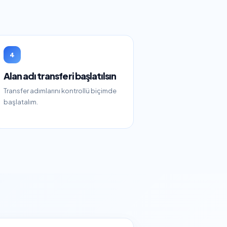
4
Alan adı transferi başlatılsın
Transfer adımlarını kontrollü biçimde
başlatalım.