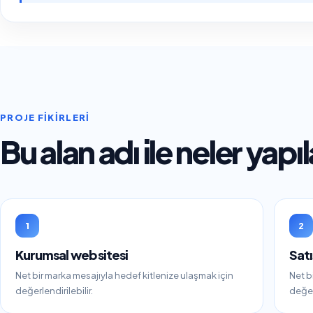
PROJE FIKIRLERI
Bu alan adı ile neler yapıl
1
2
Kurumsal web sitesi
Satı
Net bir marka mesajıyla hedef kitlenize ulaşmak için
Net b
değerlendirilebilir.
değerl