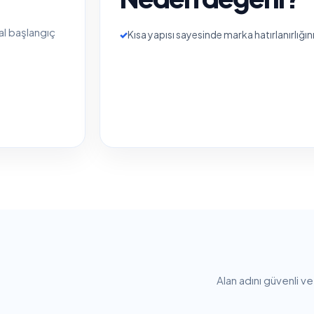
tal başlangıç
✓
Kısa yapısı sayesinde marka hatırlanırlığını 
Alan adını güvenli v