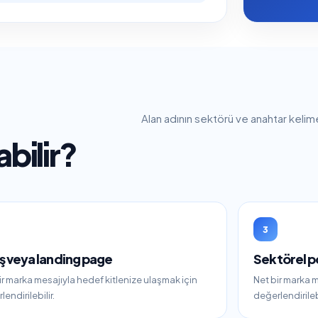
Alan adının sektörü ve anahtar kelime
abilir?
3
ş veya landing page
Sektörel p
ir marka mesajıyla hedef kitlenize ulaşmak için
Net bir marka m
endirilebilir.
değerlendirilebi