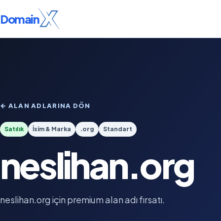
Domain
← ALAN ADLARINA DÖN
Satılık
İsim & Marka
.org
Standart
neslihan.org
neslihan.org için premium alan adı fırsatı.