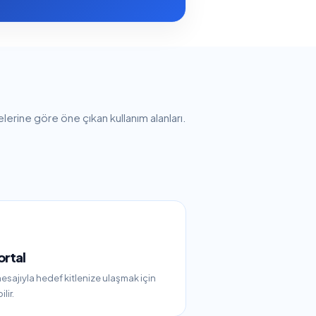
lerine göre öne çıkan kullanım alanları.
ortal
esajıyla hedef kitlenize ulaşmak için
lir.