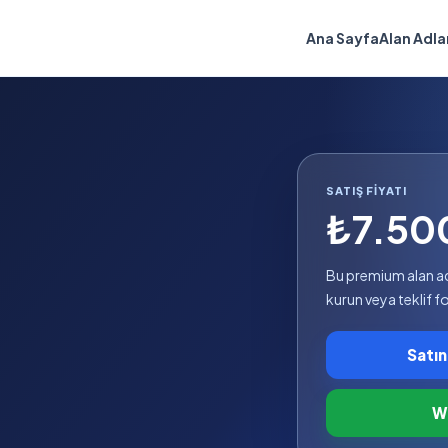
Ana Sayfa
Alan Adla
SATIŞ FIYATI
₺7.50
Bu premium alan adıy
kurun veya teklif 
Satın
Wh