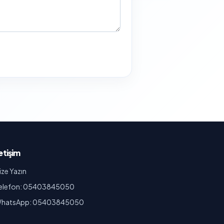
letişim
ize Yazın
elefon: 05403845050
hatsApp: 05403845050