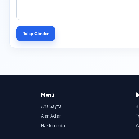
Talep Gönder
Menü
İ
Ana Sayfa
B
Alan Adları
T
Hakkımızda
W