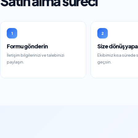
Satın alma süreci
1
2
Formu gönderin
Size dönüş yapa
İletişim bilgilerinizi ve talebinizi
Ekibimiz kısa sürede si
paylaşın.
geçsin.