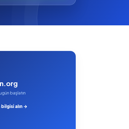
an.org
ugün başlatın
bilgisi alın →