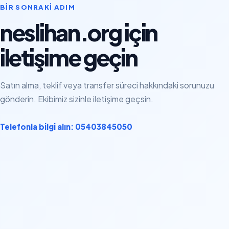
BIR SONRAKI ADIM
neslihan.org için
iletişime geçin
Satın alma, teklif veya transfer süreci hakkındaki sorunuzu
gönderin. Ekibimiz sizinle iletişime geçsin.
Telefonla bilgi alın: 05403845050