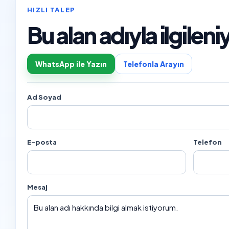
HIZLI TALEP
Bu alan adıyla ilgile
WhatsApp ile Yazın
Telefonla Arayın
Ad Soyad
E-posta
Telefon
Mesaj