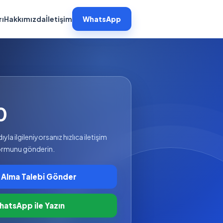
rı
Hakkımızda
İletişim
WhatsApp
0
la ilgileniyorsanız hızlıca iletişim
formunu gönderin.
 Alma Talebi Gönder
atsApp ile Yazın