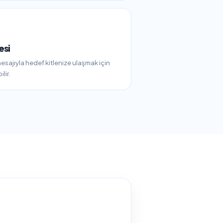
esi
esajıyla hedef kitlenize ulaşmak için
lir.