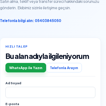
Satın alma, teklif veya transfer süreci hakkındaki sorunuzu
gönderin. Ekibimiz sizinle iletişime geçsin.
Telefonla bilgi alın: 05403845050
HIZLI TALEP
Bu alan adıyla ilgileniyorum
WhatsApp ile Yazın
Telefonla Arayın
Ad Soyad
E-posta