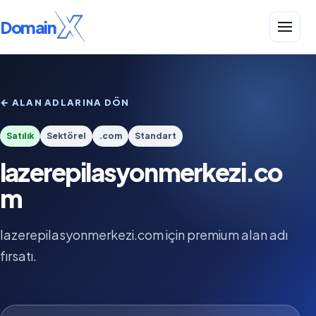
Domain
← ALAN ADLARINA DÖN
Satılık
Sektörel
.com
Standart
lazerepilasyonmerkezi.co
m
lazerepilasyonmerkezi.com için premium alan adı
fırsatı.