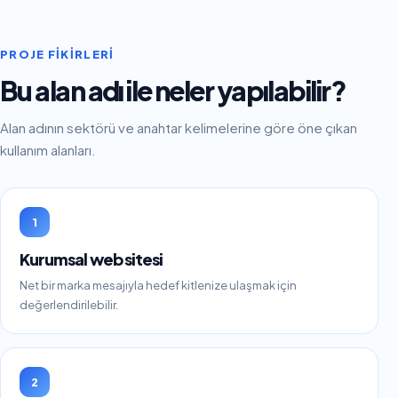
PROJE FIKIRLERI
Bu alan adı ile neler yapılabilir?
Alan adının sektörü ve anahtar kelimelerine göre öne çıkan
kullanım alanları.
1
Kurumsal web sitesi
Net bir marka mesajıyla hedef kitlenize ulaşmak için
değerlendirilebilir.
2