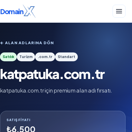
Domain
← ALAN ADLARINA DÖN
Satılık
Turizm
.com.tr
Standart
katpatuka.com.tr
katpatuka.com.tr için premium alan adı fırsatı.
SATIŞ FIYATI
₺6.500