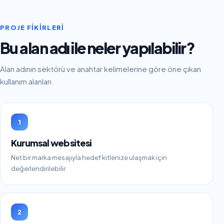
PROJE FIKIRLERI
Bu alan adı ile neler yapılabilir?
Alan adının sektörü ve anahtar kelimelerine göre öne çıkan
kullanım alanları.
1
Kurumsal web sitesi
Net bir marka mesajıyla hedef kitlenize ulaşmak için
değerlendirilebilir.
2