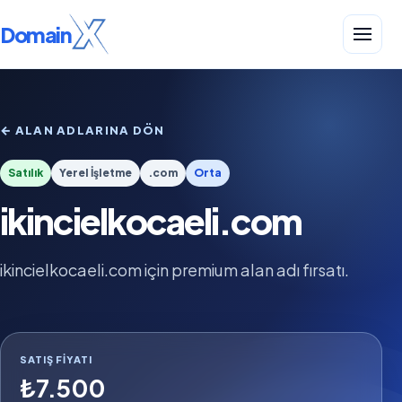
Domain
← ALAN ADLARINA DÖN
Satılık
Yerel İşletme
.com
Orta
ikincielkocaeli.com
ikincielkocaeli.com için premium alan adı fırsatı.
SATIŞ FIYATI
₺7.500