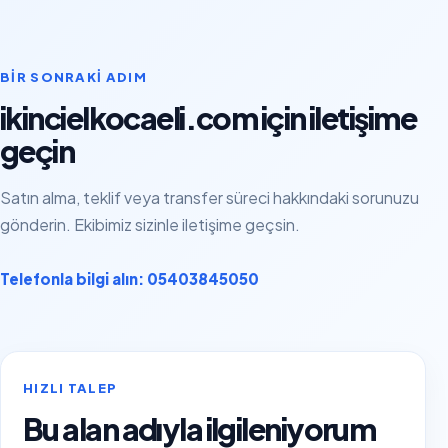
BIR SONRAKI ADIM
ikincielkocaeli.com için iletişime
geçin
Satın alma, teklif veya transfer süreci hakkındaki sorunuzu
gönderin. Ekibimiz sizinle iletişime geçsin.
Telefonla bilgi alın: 05403845050
HIZLI TALEP
Bu alan adıyla ilgileniyorum