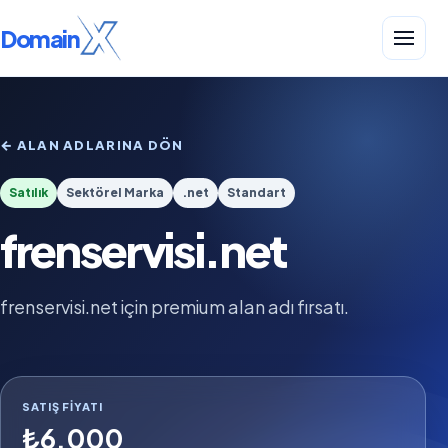
Domain
← ALAN ADLARINA DÖN
Satılık
Sektörel Marka
.net
Standart
frenservisi.net
frenservisi.net için premium alan adı fırsatı.
SATIŞ FIYATI
₺6.000