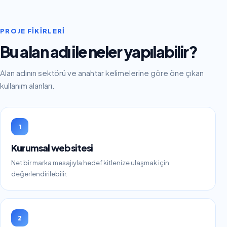
PROJE FIKIRLERI
Bu alan adı ile neler yapılabilir?
Alan adının sektörü ve anahtar kelimelerine göre öne çıkan
kullanım alanları.
1
Kurumsal web sitesi
Net bir marka mesajıyla hedef kitlenize ulaşmak için
değerlendirilebilir.
2