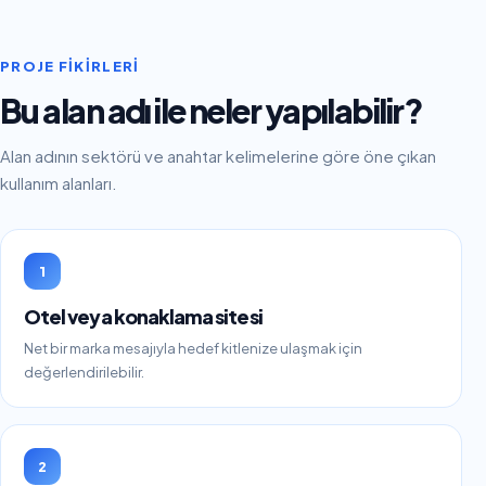
PROJE FIKIRLERI
Bu alan adı ile neler yapılabilir?
Alan adının sektörü ve anahtar kelimelerine göre öne çıkan
kullanım alanları.
1
Otel veya konaklama sitesi
Net bir marka mesajıyla hedef kitlenize ulaşmak için
değerlendirilebilir.
2