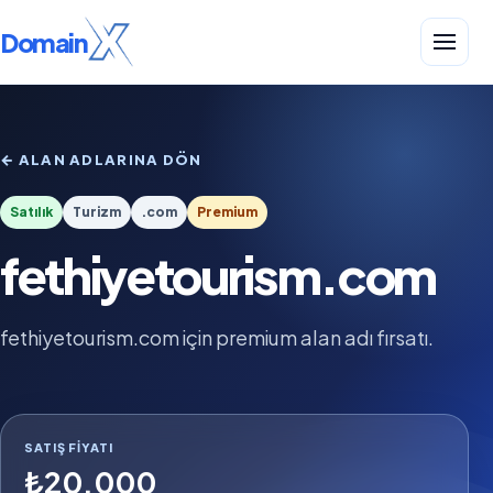
Domain
← ALAN ADLARINA DÖN
Satılık
Turizm
.com
Premium
fethiyetourism.com
fethiyetourism.com için premium alan adı fırsatı.
SATIŞ FIYATI
₺20.000