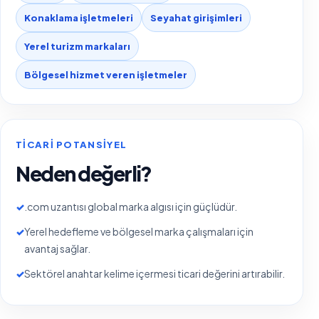
Konaklama işletmeleri
Seyahat girişimleri
Yerel turizm markaları
Bölgesel hizmet veren işletmeler
TICARI POTANSIYEL
Neden değerli?
✓
.com uzantısı global marka algısı için güçlüdür.
✓
Yerel hedefleme ve bölgesel marka çalışmaları için
avantaj sağlar.
✓
Sektörel anahtar kelime içermesi ticari değerini artırabilir.