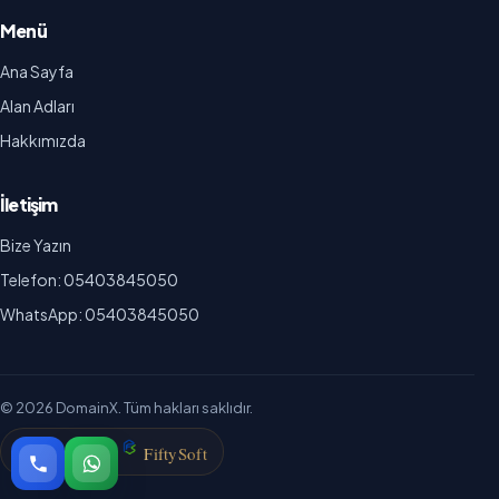
Menü
Ana Sayfa
Alan Adları
Hakkımızda
İletişim
Bize Yazın
Telefon: 05403845050
WhatsApp: 05403845050
© 2026 DomainX. Tüm hakları saklıdır.
F
i
f
t
y
S
o
f
t
GELIŞTIREN