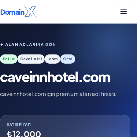
Domain
← ALAN ADLARINA DÖN
Satılık
Cave Hotel
.com
Orta
caveinnhotel.com
caveinnhotel.com için premium alan adı fırsatı.
SATIŞ FIYATI
₺12.000