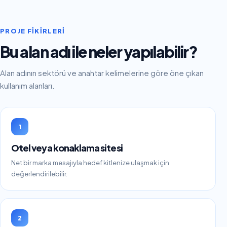
PROJE FIKIRLERI
Bu alan adı ile neler yapılabilir?
Alan adının sektörü ve anahtar kelimelerine göre öne çıkan
kullanım alanları.
1
Otel veya konaklama sitesi
Net bir marka mesajıyla hedef kitlenize ulaşmak için
değerlendirilebilir.
2