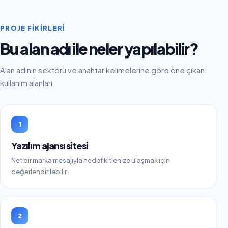
PROJE FIKIRLERI
Bu alan adı ile neler yapılabilir?
Alan adının sektörü ve anahtar kelimelerine göre öne çıkan
kullanım alanları.
1
Yazılım ajansı sitesi
Net bir marka mesajıyla hedef kitlenize ulaşmak için
değerlendirilebilir.
2