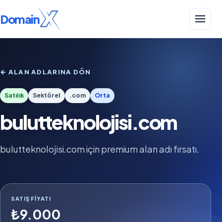
Domain
← ALAN ADLARINA DÖN
Satılık
Sektörel
.com
Orta
bulutteknolojisi.com
bulutteknolojisi.com için premium alan adı fırsatı.
SATIŞ FIYATI
₺9.000