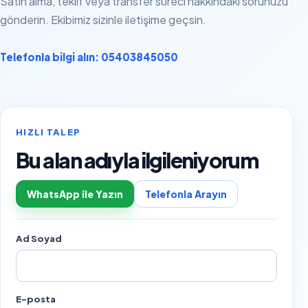
Satın alma, teklif veya transfer süreci hakkındaki sorunuzu
gönderin. Ekibimiz sizinle iletişime geçsin.
Telefonla bilgi alın: 05403845050
HIZLI TALEP
Bu alan adıyla ilgileniyorum
WhatsApp ile Yazın
Telefonla Arayın
Ad Soyad
E-posta