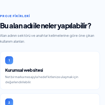
PROJE FIKIRLERI
Bu alan adı ile neler yapılabilir?
Alan adının sektörü ve anahtar kelimelerine göre öne çıkan
kullanım alanları.
1
Kurumsal web sitesi
Net bir marka mesajıyla hedef kitlenize ulaşmak için
değerlendirilebilir.
2