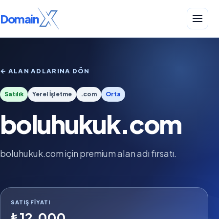
Domain
← ALAN ADLARINA DÖN
Satılık
Yerel İşletme
.com
Orta
boluhukuk.com
boluhukuk.com için premium alan adı fırsatı.
SATIŞ FIYATI
₺12.000