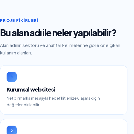
PROJE FIKIRLERI
Bu alan adı ile neler yapılabilir?
Alan adının sektörü ve anahtar kelimelerine göre öne çıkan
kullanım alanları.
1
Kurumsal web sitesi
Net bir marka mesajıyla hedef kitlenize ulaşmak için
değerlendirilebilir.
2