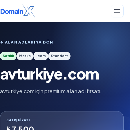
Domain
← ALAN ADLARINA DÖN
Satılık
Marka
.com
Standart
avturkiye.com
avturkiye.com için premium alan adı fırsatı.
SATIŞ FIYATI
₺7.500